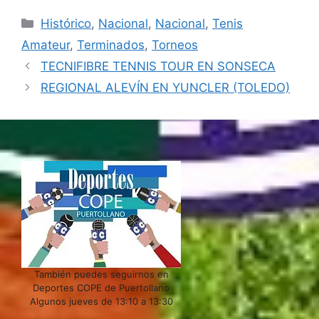
Categorías
Histórico
,
Nacional
,
Nacional
,
Tenis
Amateur
,
Terminados
,
Torneos
TECNIFIBRE TENNIS TOUR EN SONSECA
REGIONAL ALEVÍN EN YUNCLER (TOLEDO)
También puedes seguirnos en
Deportes COPE de Puertollano
Algunos jueves de 13:10 a 13:30