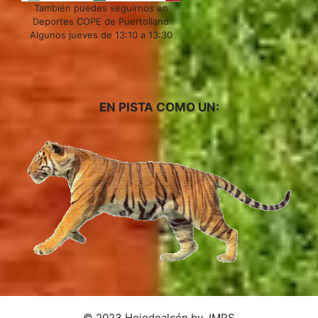
También puedes seguirnos en
Deportes COPE de Puertollano
Algunos jueves de 13:10 a 13:30
EN PISTA COMO UN:
© 2023 Hojodealcón by JMPS