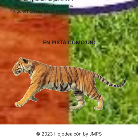
Deportes COPE de Puertollano
Algunos jueves de 13:10 a 13:30
EN PISTA COMO UN:
© 2023 Hojodealcón by JMPS