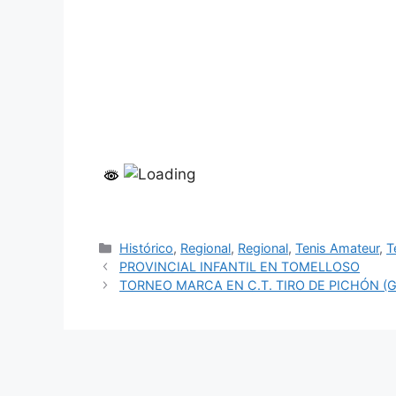
Categorías
Histórico
,
Regional
,
Regional
,
Tenis Amateur
,
T
PROVINCIAL INFANTIL EN TOMELLOSO
TORNEO MARCA EN C.T. TIRO DE PICHÓN (