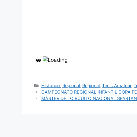
Categorías
Histórico
,
Regional
,
Regional
,
Tenis Amateur
,
T
CAMPEONATO REGIONAL INFANTIL COPA F
MÁSTER DEL CIRCUITO NACIONAL SPARTA