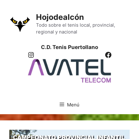
Saltar
al
Hojodealcón
contenido
Todo sobre el tenis local, provincial,
regional y nacional
C.D. Tenis Puertollano
Instagram
Facebook
Menú