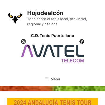
Saltar
al
Hojodealcón
contenido
Todo sobre el tenis local, provincial,
regional y nacional
C.D. Tenis Puertollano
Instagram
Facebook
Menú