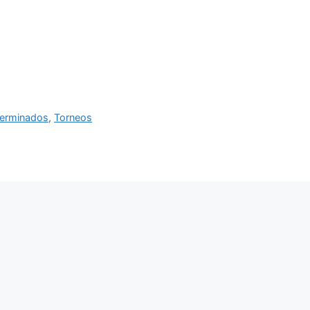
erminados
,
Torneos