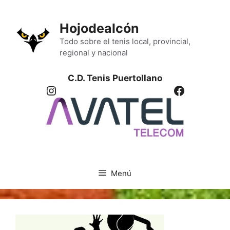
Saltar
al
Hojodealcón
contenido
Todo sobre el tenis local, provincial,
regional y nacional
C.D. Tenis Puertollano
Instagram
Facebook
Menú